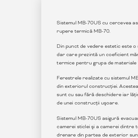
Sistemul MB-70US cu cercevea asc
rupere termică MB-70.
Din punct de vedere estetic este o
dar care prezintă un coeficient mări
termice pentru grupa de materiale 
Ferestrele realizate cu sistemul MB
din exteriorul construcţiei. Acestea 
sunt cu sau fără deschidere iar lă
de unei construcții uşoare.
Sistemul MB-70US asigură evacuarea
camerei sticlei şi a camerei dintre to
drenare din partea de exterior sunt