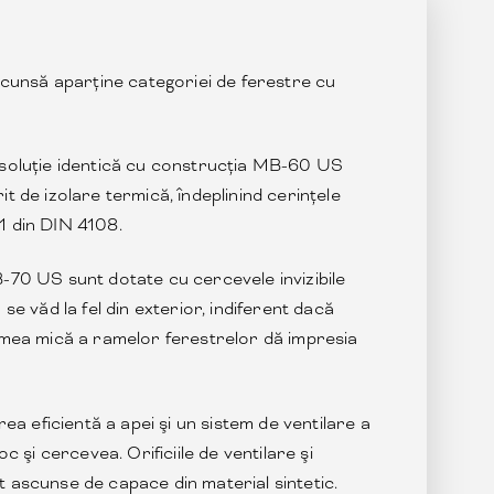
unsă aparține categoriei de ferestre cu
 soluţie identică cu construcţia MB-60 US
t de izolare termică, îndeplinind cerinţele
1 din DIN 4108.
-70 US sunt dotate cu cercevele invizibile
se văd la fel din exterior, indiferent dacă
ţimea mică a ramelor ferestrelor dă impresia
 eficientă a apei şi un sistem de ventilare a
c şi cercevea. Orificiile de ventilare şi
 ascunse de capace din material sintetic.