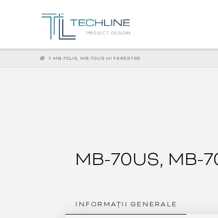
HOME
MB-70US, MB-70US HI FERESTRE
MB-70US, MB-7
INFORMAȚII GENERALE